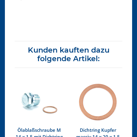
Produkteigenschaft
Wert
Kunden kauften dazu
folgende Artikel:
e
Ölablaßschraube M
Dichtring Kupfer
14 x 1,5 mit Dichtring
massiv 14 x 20 x 1,5