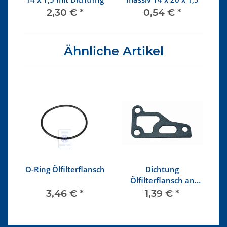
2,30 €
*
0,54 €
*
Ähnliche Artikel
el,
O-Ring Ölfilterflansch
Dichtung
Ölfilterflansch an
Motorblock
3,46 €
*
1,39 €
*