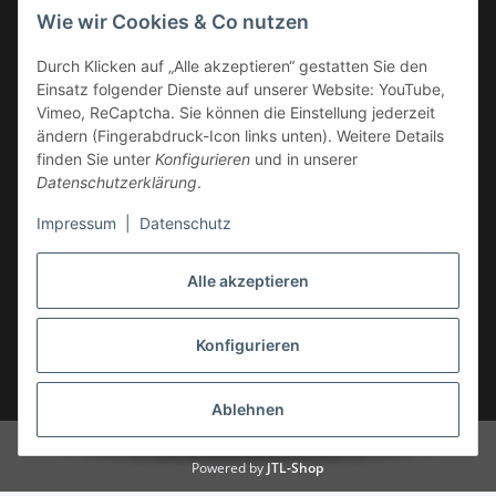
Wie wir Cookies & Co nutzen
Service-Hotline +49 (0)6332 - 48 58 48
E-Mail:
mail@tk-carparts.de
Durch Klicken auf „Alle akzeptieren“ gestatten Sie den
Einsatz folgender Dienste auf unserer Website: YouTube,
Montag-Donnerstag von 13 bis 16 Uhr
Vimeo, ReCaptcha. Sie können die Einstellung jederzeit
ändern (Fingerabdruck-Icon links unten). Weitere Details
finden Sie unter
Konfigurieren
und in unserer
Datenschutzerklärung
.
Impressum
|
Datenschutz
Alle akzeptieren
Konfigurieren
* Alle Preise inkl. gesetzlicher USt., zzgl.
Versand
Ablehnen
© TK-Carparts Thomas Koch
Powered by
JTL-Shop