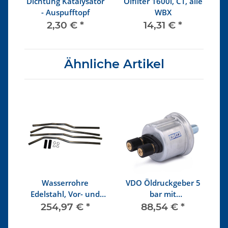
Dichtung Katalysator
Ölfilter 1600i, CT, alle
D
- Auspufftopf
WBX
2,30 €
*
14,31 €
*
Ähnliche Artikel
Wasserrohre
VDO Öldruckgeber 5
e
Edelstahl, Vor- und
bar mit
Rücklauf
Warnkontaktanschluss
254,97 €
*
88,54 €
*
Diesel/Benzin NUR
Syncro