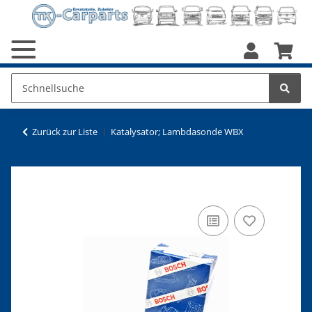
Zurück zur Liste
Katalysator; Lambdasonde WBX