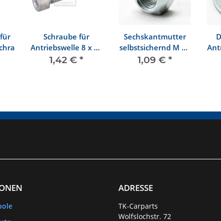
für
Schraube für
Sechskantmutter
D
schraube
Antriebswelle 8 x 48
selbstsichernd M 12
Ant
Innenvielzahn
x 1,5
1,42 €
*
1,09 €
*
IONEN
ADRESSE
bole
TK-Carparts
Wolfslochstr. 72