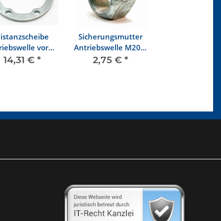
istanzscheibe
Sicherungsmutter
riebswelle vorne
Antriebswelle M20 x
innen
1,5
14,31 €
*
2,75 €
*