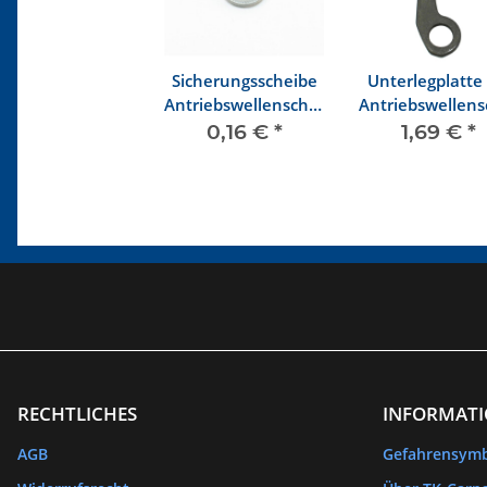
Sicherungsscheibe
Unterlegplatte 
Antriebswellenschraube
Antriebswellen
M8
0,16 €
*
1,69 €
*
RECHTLICHES
INFORMAT
AGB
Gefahrensym