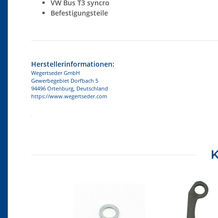
VW Bus T3 syncro
Befestigungsteile
Herstellerinformationen:
Wegertseder GmbH
Gewerbegebiet Dorfbach 5
94496 Ortenburg, Deutschland
https://www.wegertseder.com
Produkteigenschaft
Wert
K