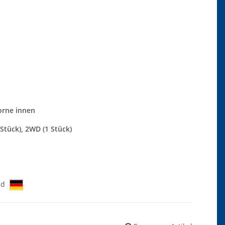
orne innen
tück), 2WD (1 Stück)
nd