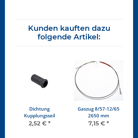
Kunden kauften dazu
folgende Artikel:
63
Dichtung
Gaszug 8/57-12/65
4
Kupplungsseil
2650 mm
2,52 €
*
7,15 €
*