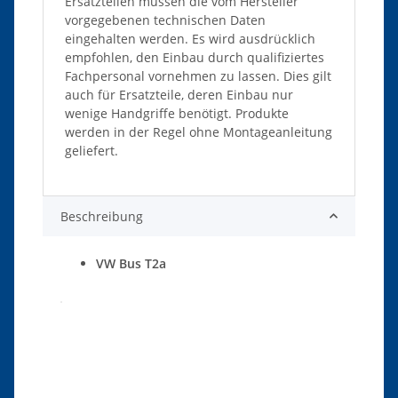
Ersatzteilen müssen die vom Hersteller
vorgegebenen technischen Daten
eingehalten werden. Es wird ausdrücklich
empfohlen, den Einbau durch qualifiziertes
Fachpersonal vornehmen zu lassen. Dies gilt
auch für Ersatzteile, deren Einbau nur
wenige Handgriffe benötigt. Produkte
werden in der Regel ohne Montageanleitung
geliefert.
Beschreibung
VW Bus T2a
Produkteigenschaft
Wert