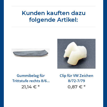
Kunden kauften dazu
folgende Artikel:
Gummibelag für
Clip für VW Zeichen
VW
Trittstufe rechts 8/67
8/72-7/79
- 7/72
21,14 €
*
0,87 €
*