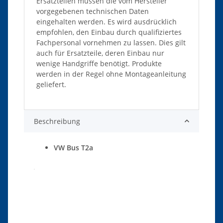
Ersatzteilen müssen die vom Hersteller
vorgegebenen technischen Daten
eingehalten werden. Es wird ausdrücklich
empfohlen, den Einbau durch qualifiziertes
Fachpersonal vornehmen zu lassen. Dies gilt
auch für Ersatzteile, deren Einbau nur
wenige Handgriffe benötigt. Produkte
werden in der Regel ohne Montageanleitung
geliefert.
Beschreibung
VW Bus T2a
Produkteigenschaft
Wert