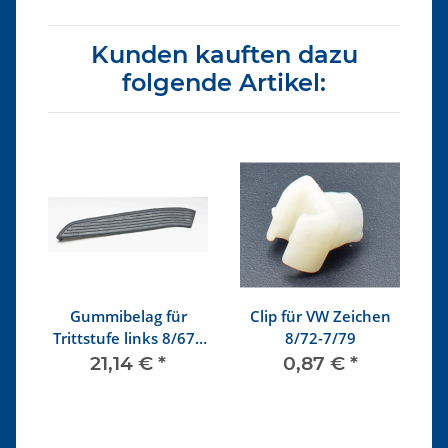
Kunden kauften dazu
folgende Artikel:
Gummibelag für
Clip für VW Zeichen
VW
Trittstufe links 8/67 -
8/72-7/79
7/72
21,14 €
*
0,87 €
*