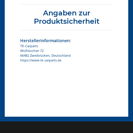
Angaben zur
Produktsicherheit
Herstellerinformationen:
TK-Carparts
Wolfslochstr 72
66482 Zweibrücken, Deutschland
https://www.tk-carparts.de
Produkteigenschaft
Wert