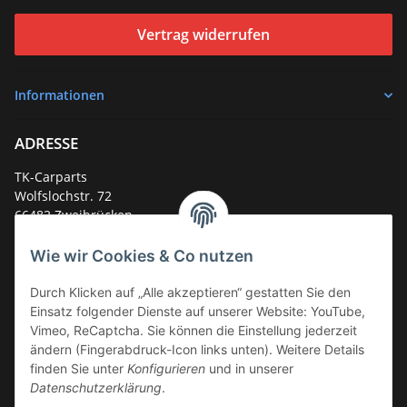
Vertrag widerrufen
Informationen
ADRESSE
TK-Carparts
Wolfslochstr. 72
66482 Zweibrücken
Deutschland
Wie wir Cookies & Co nutzen
Service-Hotline +49 (0)6332 - 48 58 48
E-Mail:
mail@tk-carparts.de
Durch Klicken auf „Alle akzeptieren“ gestatten Sie den
Einsatz folgender Dienste auf unserer Website: YouTube,
Montag-Donnerstag von 13 bis 16 Uhr
Vimeo, ReCaptcha. Sie können die Einstellung jederzeit
ändern (Fingerabdruck-Icon links unten). Weitere Details
finden Sie unter
Konfigurieren
und in unserer
Datenschutzerklärung
.