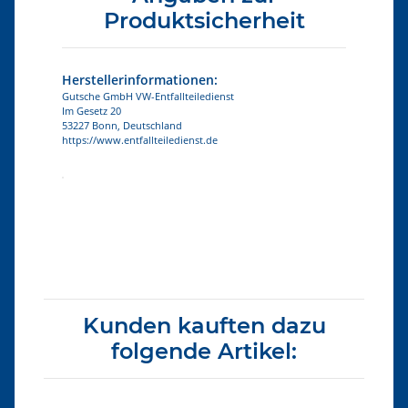
Produktsicherheit
Herstellerinformationen:
Gutsche GmbH VW-Entfallteiledienst
Im Gesetz 20
53227 Bonn, Deutschland
https://www.entfallteiledienst.de
Produkteigenschaft
Wert
Kunden kauften dazu
folgende Artikel: