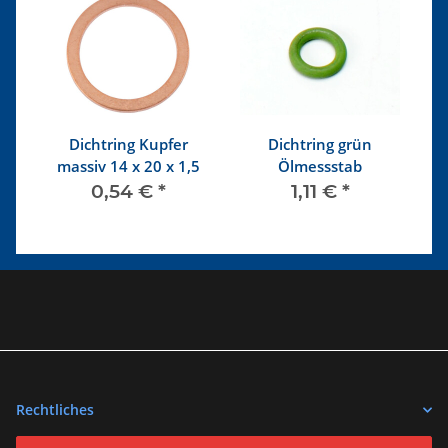
e
Dichtring Kupfer
Dichtring grün
n,
massiv 14 x 20 x 1,5
Ölmessstab
K
0,54 €
*
1,11 €
*
Rechtliches