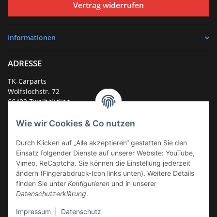
Vertrag widerrufen
Informationen
ADRESSE
TK-Carparts
Wolfslochstr. 72
66482 Zweibrücken
Deutschland
Wie wir Cookies & Co nutzen
Service-Hotline +49 (0)6332 - 48 58 48
E-Mail:
mail@tk-carparts.de
Durch Klicken auf „Alle akzeptieren“ gestatten Sie den
Einsatz folgender Dienste auf unserer Website: YouTube,
Montag-Donnerstag von 13 bis 16 Uhr
Vimeo, ReCaptcha. Sie können die Einstellung jederzeit
ändern (Fingerabdruck-Icon links unten). Weitere Details
finden Sie unter
Konfigurieren
und in unserer
Datenschutzerklärung
.
Impressum
|
Datenschutz