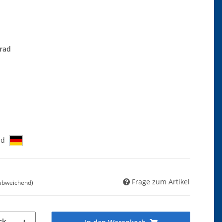
grad
nd
Frage zum Artikel
 abweichend)
ck