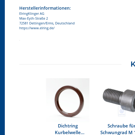
Herstellerinformationen:
ElringKlinger AG
Max-Eyth-Straße 2
72581 Dettingen/Erms, Deutschland
https://www.elring.de/
Produkteigenschaft
Wert
K
Dichtring
Schraube fü
Kurbelwelle
Schwungrad M 