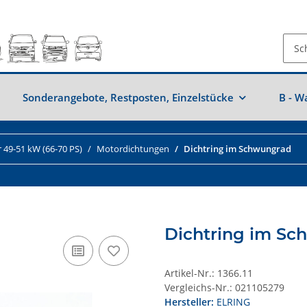
Sonderangebote, Restposten, Einzelstücke
B - W
 49-51 kW (66-70 PS)
Motordichtungen
Dichtring im Schwungrad
Dichtring im S
Artikel-Nr.:
1366.11
Vergleichs-Nr.:
021105279
Hersteller:
ELRING