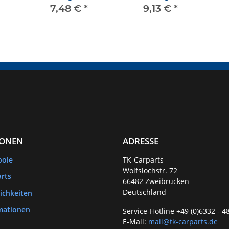
Kurbelwelle
7,48 €
*
9,13 €
*
IONEN
ADRESSE
bole
TK-Carparts
Wolfslochstr. 72
rts
66482 Zweibrücken
Deutschland
ichkeiten
mationen
Service-Hotline +49 (0)6332 - 4
E-Mail:
mail@tk-carparts.de