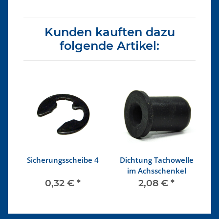
Kunden kauften dazu
folgende Artikel:
Sicherungsscheibe 4
Dichtung Tachowelle
 x
im Achsschenkel
G
0,32 €
*
2,08 €
*