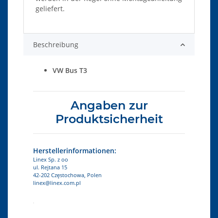
geliefert.
Beschreibung
VW Bus T3
Angaben zur
Produktsicherheit
Herstellerinformationen:
Linex Sp. z oo
ul. Rejtana 15
42-202 Częstochowa, Polen
linex@linex.com.pl
Produkteigenschaft
Wert