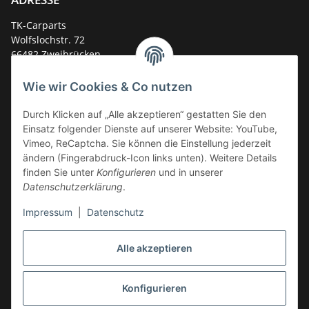
TK-Carparts
Wolfslochstr. 72
66482 Zweibrücken
Deutschland
Wie wir Cookies & Co nutzen
Service-Hotline +49 (0)6332 - 48 58 48
E-Mail:
mail@tk-carparts.de
Durch Klicken auf „Alle akzeptieren“ gestatten Sie den
Einsatz folgender Dienste auf unserer Website: YouTube,
Montag-Donnerstag von 13 bis 16 Uhr
Vimeo, ReCaptcha. Sie können die Einstellung jederzeit
ändern (Fingerabdruck-Icon links unten). Weitere Details
finden Sie unter
Konfigurieren
und in unserer
Datenschutzerklärung
.
Impressum
|
Datenschutz
Alle akzeptieren
Konfigurieren