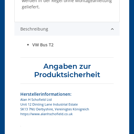
werden in der Regel ohne Montageanleitung
geliefert.
Beschreibung
VW Bus T2
Angaben zur
Produktsicherheit
Herstellerinformationen:
Alan H Schofield Ltd
Unit 12 Dinting Lane Industrial Estate
SK13 7NU Derbyshire, Vereinigtes Königreich
https://www.alanhschofield.co.uk
Produkteigenschaft
Wert