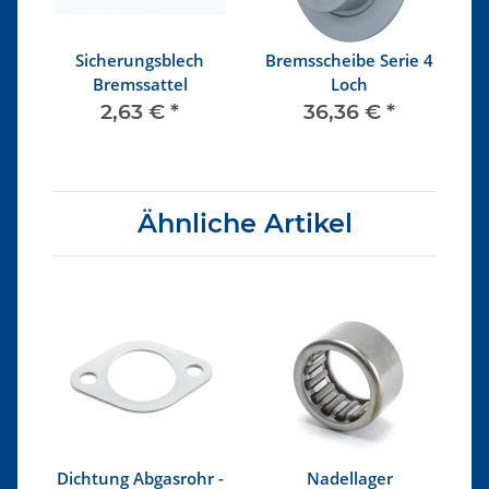
ab
Sicherungsblech
Bremsscheibe Serie 4
S
Bremssattel
Loch
2,63 €
*
36,36 €
*
Ähnliche Artikel
n
Dichtung Abgasrohr -
Nadellager