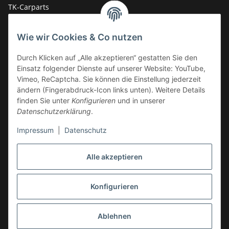
TK-Carparts
Wolfslochstr. 72
66482 Zweibrücken
Wie wir Cookies & Co nutzen
Deutschland
Service-Hotline +49 (0)6332 - 48 58 48
Durch Klicken auf „Alle akzeptieren“ gestatten Sie den
E-Mail:
mail@tk-carparts.de
Einsatz folgender Dienste auf unserer Website: YouTube,
Vimeo, ReCaptcha. Sie können die Einstellung jederzeit
Montag-Donnerstag von 13 bis 16 Uhr
ändern (Fingerabdruck-Icon links unten). Weitere Details
finden Sie unter
Konfigurieren
und in unserer
Datenschutzerklärung
.
Impressum
|
Datenschutz
Alle akzeptieren
Konfigurieren
Ablehnen
* Alle Preise inkl. gesetzlicher USt., zzgl.
Versand