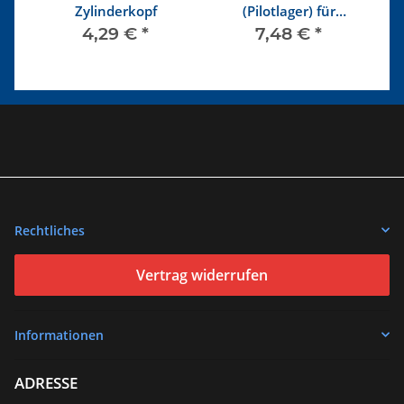
4
Zylinderkopf
(Pilotlager) für
Kurbelwelle
4,29 €
*
7,48 €
*
Rechtliches
Vertrag widerrufen
Informationen
ADRESSE