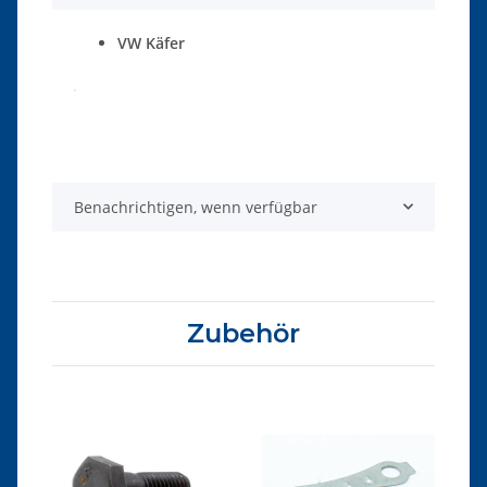
VW Käfer
Produkteigenschaft
Wert
Benachrichtigen, wenn verfügbar
Zubehör