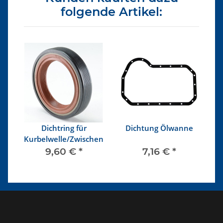
folgende Artikel:
ng
Dichtring für
Dichtung Ölwanne
Kurbelwelle/Zwischenwelle/Nockenwelle
9,60 €
*
7,16 €
*