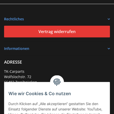
Rechtliches
Vertrag widerrufen
Informationen
ADRESSE
TK-Carparts
Wolfslochstr. 72
66482 Zweibrücken
Deutschland
Wie wir Cookies & Co nutzen
Service-Hotline +49 (0)6332 - 48 58 48
E-Mail:
mail@tk-carparts.de
Durch Klicken auf „Alle akzeptieren“ gestatten Sie den
Einsatz folgender Dienste auf unserer Website: YouTube,
Montag-Donnerstag von 13 bis 16 Uhr