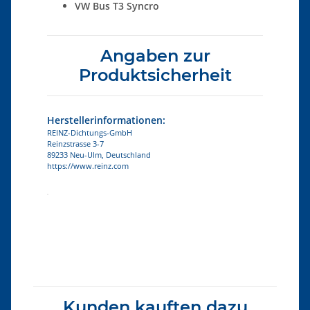
VW Bus T3 Syncro
Angaben zur
Produktsicherheit
Herstellerinformationen:
REINZ-Dichtungs-GmbH
Reinzstrasse 3-7
89233 Neu-Ulm, Deutschland
https://www.reinz.com
Produkteigenschaft
Wert
Kunden kauften dazu