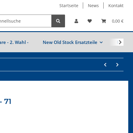
Startseite
News
Kontakt
0,00 €
are - 2. Wahl -
New Old Stock Ersatzteile
Fahrzeu
- 71