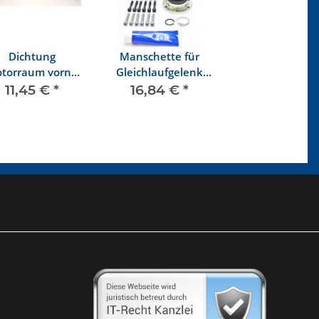
Dichtung
Manschette für
torraum vorne
Gleichlaufgelenk
über Getriebe
hinten mit
11,45 €
*
16,84 €
*
Montageteilen