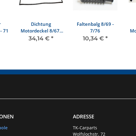
r
Dichtung
Faltenbalg 8/69 -
- 71
Motordeckel 8/67-
7/76
Mo
7/71
34,14 €
*
10,34 €
*
IONEN
ADRESSE
bole
TK-Carparts
Wolfslochstr. 72