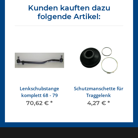
Kunden kauften dazu
folgende Artikel:
e
Lenkschubstange
Schutzmanschette für
Di
ro
komplett 68 - 79
Traggelenk
70,62 €
*
4,27 €
*