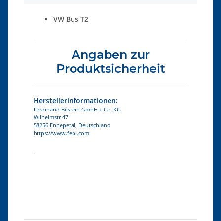
VW Bus T2
Angaben zur
Produktsicherheit
Herstellerinformationen:
Ferdinand Bilstein GmbH + Co. KG
Wilhelmstr 47
58256 Ennepetal, Deutschland
https://www.febi.com
Produkteigenschaft
Wert