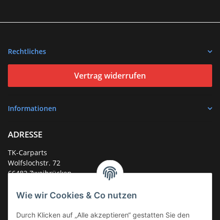
Rechtliches
Vertrag widerrufen
Informationen
ADRESSE
TK-Carparts
Wolfslochstr. 72
66482 Zweibrücken
Deutschland
Wie wir Cookies & Co nutzen
Service-Hotline +49 (0)6332 - 48 58 48
E-Mail:
mail@tk-carparts.de
Durch Klicken auf „Alle akzeptieren“ gestatten Sie den