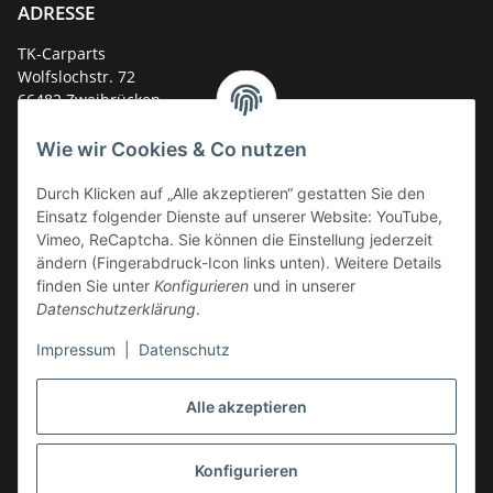
ADRESSE
TK-Carparts
Wolfslochstr. 72
66482 Zweibrücken
Deutschland
Wie wir Cookies & Co nutzen
Service-Hotline +49 (0)6332 - 48 58 48
E-Mail:
mail@tk-carparts.de
Durch Klicken auf „Alle akzeptieren“ gestatten Sie den
Einsatz folgender Dienste auf unserer Website: YouTube,
Montag-Donnerstag von 13 bis 16 Uhr
Vimeo, ReCaptcha. Sie können die Einstellung jederzeit
ändern (Fingerabdruck-Icon links unten). Weitere Details
finden Sie unter
Konfigurieren
und in unserer
Datenschutzerklärung
.
Impressum
|
Datenschutz
Alle akzeptieren
Konfigurieren