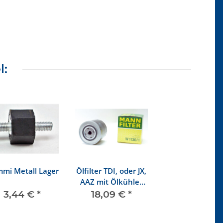
l:
mi Metall Lager
Ölfilter TDI, oder JX,
AAZ mit Ölkühler
(kurze Filterversion)
3,44 €
*
18,09 €
*