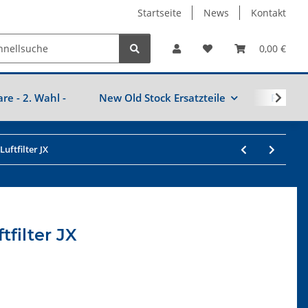
Startseite
News
Kontakt
0,00 €
are - 2. Wahl -
New Old Stock Ersatzteile
Fahrzeu
uftfilter JX
tfilter JX