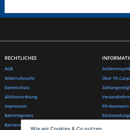
RECHTLICHES
INFORMAT
AGB
Gefahrensym
Widerrufsrecht
Über TK-Carpa
Datenschutz
Zahlungsmögl
Altölverordnung
Versandinfor
Impressum
PR-Nummern
Batteriegesetz
Rücksendung
Barrierefreiheitserklärung
Wie wir Cookies & Co nutzen