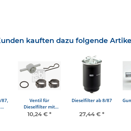
unden kauften dazu folgende Artike
7/87,
Ventil für
Dieselfilter ab 8/87
Gum
e
Dieselfilter mit
Dichtring
10,24 €
*
27,44 €
*