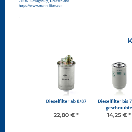
71636 Ludwigsburg, Deutschland
https://www.mann-filter.com
Produkteigenschaft
Wert
K
Dieselfilter ab 8/87
Dieselfilter bis 
geschraubt
Version
22,80 €
*
14,25 €
*