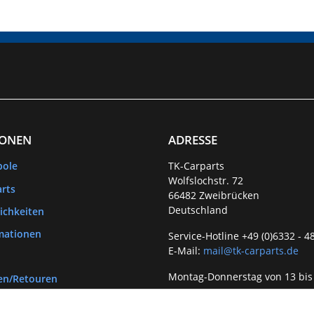
IONEN
ADRESSE
bole
TK-Carparts
Wolfslochstr. 72
rts
66482 Zweibrücken
Deutschland
ichkeiten
mationen
Service-Hotline +49 (0)6332 - 4
E-Mail:
mail@tk-carparts.de
Montag-Donnerstag von 13 bis
en/Retouren