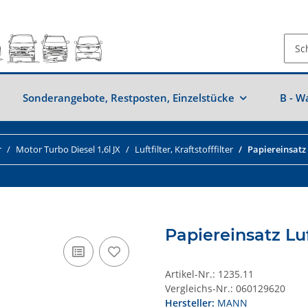
Sonderangebote, Restposten, Einzelstücke
B - W
r
Motor Turbo Diesel 1,6l JX
Luftfilter, Kraftstofffilter
Papiereinsatz L
Papiereinsatz Luf
Artikel-Nr.:
1235.11
Vergleichs-Nr.:
060129620
Hersteller:
MANN