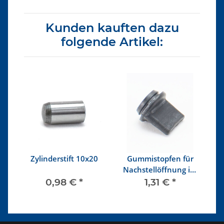
Kunden kauften dazu
folgende Artikel:
h
Zylinderstift 10x20
Gummistopfen für
Nachstellöffnung im
Bremsträgerblech
0,98 €
*
1,31 €
*