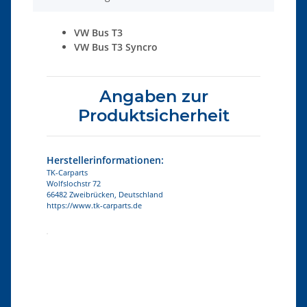
VW Bus T3
VW Bus T3 Syncro
Angaben zur
Produktsicherheit
Herstellerinformationen:
TK-Carparts
Wolfslochstr 72
66482 Zweibrücken, Deutschland
https://www.tk-carparts.de
Produkteigenschaft
Wert