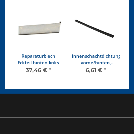
,
Reparaturblech
Innenschachtdichtung
Eckteil hinten links
vorne/hinten,
rechts/links
37,46 €
*
6,61 €
*