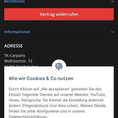
Rechtliches
Vertrag widerrufen
Informationen
ADRESSE
TK-Carparts
Wolfslochstr. 72
66482 Zweibrücken
Deutschland
Wie wir Cookies & Co nutzen
Service-Hotline +49 (0)6332 - 48 58 48
E-Mail:
mail@tk-carparts.de
Durch Klicken auf „Alle akzeptieren“ gestatten Sie den
Einsatz folgender Dienste auf unserer Website: YouTube,
Montag-Donnerstag von 13 bis 16 Uhr
Vimeo, ReCaptcha. Sie können die Einstellung jederzeit
ändern (Fingerabdruck-Icon links unten). Weitere Details
finden Sie unter
Konfigurieren
und in unserer
Datenschutzerklärung
.