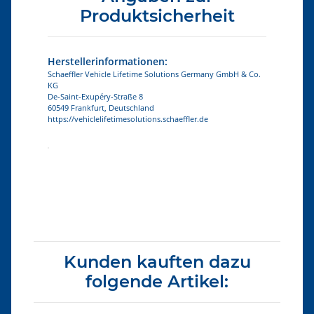
Produktsicherheit
Herstellerinformationen:
Schaeffler Vehicle Lifetime Solutions Germany GmbH & Co.
KG
De-Saint-Exupéry-Straße 8
60549 Frankfurt, Deutschland
https://vehiclelifetimesolutions.schaeffler.de
Produkteigenschaft
Wert
Kunden kauften dazu
folgende Artikel: