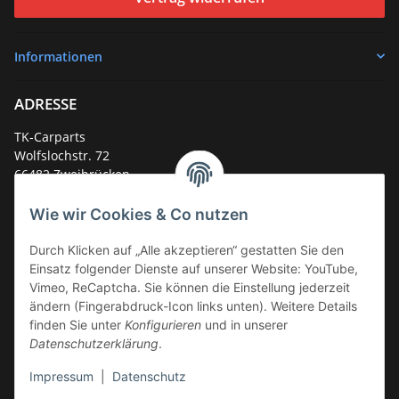
Informationen
ADRESSE
TK-Carparts
Wolfslochstr. 72
66482 Zweibrücken
Deutschland
Wie wir Cookies & Co nutzen
Service-Hotline +49 (0)6332 - 48 58 48
E-Mail:
mail@tk-carparts.de
Durch Klicken auf „Alle akzeptieren“ gestatten Sie den
Einsatz folgender Dienste auf unserer Website: YouTube,
Montag-Donnerstag von 13 bis 16 Uhr
Vimeo, ReCaptcha. Sie können die Einstellung jederzeit
ändern (Fingerabdruck-Icon links unten). Weitere Details
finden Sie unter
Konfigurieren
und in unserer
Datenschutzerklärung
.
Impressum
|
Datenschutz