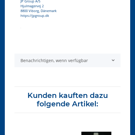
JP Group A/S
Hjulmagervej 2
8800 Viborg, Dänemark
https://jpgroup.dk
Produkteigenschaft
Wert
Benachrichtigen, wenn verfügbar
Kunden kauften dazu
folgende Artikel: