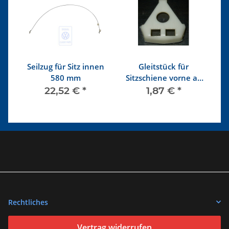
Seilzug für Sitz innen
Gleitstück für
r
580 mm
Sitzschiene vorne ab
8/72
r
22,52 €
*
1,87 €
*
Rechtliches
Vertrag widerrufen