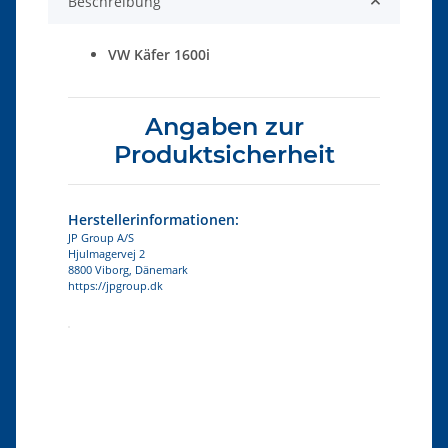
Beschreibung
VW Käfer 1600i
Angaben zur
Produktsicherheit
Herstellerinformationen:
JP Group A/S
Hjulmagervej 2
8800 Viborg, Dänemark
https://jpgroup.dk
Produkteigenschaft
Wert