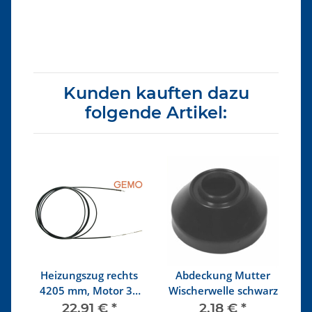
Kunden kauften dazu
folgende Artikel:
Heizungszug rechts
Abdeckung Mutter
4205 mm, Motor 37
Wischerwelle schwarz
kW (50 PS) CT, CZ
22,91 €
*
2,18 €
*