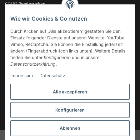
66482 Zweibrücken
Deutschland
Wie wir Cookies & Co nutzen
Service-Hotline +49 (0)6332 - 48 58 48
E-Mail:
mail@tk-carparts.de
Durch Klicken auf „Alle akzeptieren“ gestatten Sie den
Einsatz folgender Dienste auf unserer Website: YouTube,
Montag-Donnerstag von 13 bis 16 Uhr
Vimeo, ReCaptcha. Sie können die Einstellung jederzeit
ändern (Fingerabdruck-Icon links unten). Weitere Details
finden Sie unter
Konfigurieren
und in unserer
Datenschutzerklärung
.
Impressum
|
Datenschutz
Alle akzeptieren
Konfigurieren
* Alle Preise inkl. gesetzlicher USt., zzgl.
Versand
Ablehnen
© TK-Carparts Thomas Koch