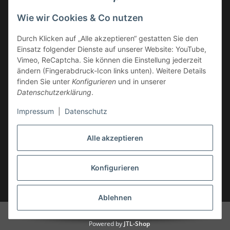
Deutschland
Wie wir Cookies & Co nutzen
Service-Hotline +49 (0)6332 - 48 58 48
E-Mail:
mail@tk-carparts.de
Durch Klicken auf „Alle akzeptieren“ gestatten Sie den
Einsatz folgender Dienste auf unserer Website: YouTube,
Montag-Donnerstag von 13 bis 16 Uhr
Vimeo, ReCaptcha. Sie können die Einstellung jederzeit
ändern (Fingerabdruck-Icon links unten). Weitere Details
finden Sie unter
Konfigurieren
und in unserer
Datenschutzerklärung
.
Impressum
|
Datenschutz
Alle akzeptieren
Konfigurieren
* Alle Preise inkl. gesetzlicher USt., zzgl.
Versand
Ablehnen
© TK-Carparts Thomas Koch
Powered by
JTL-Shop