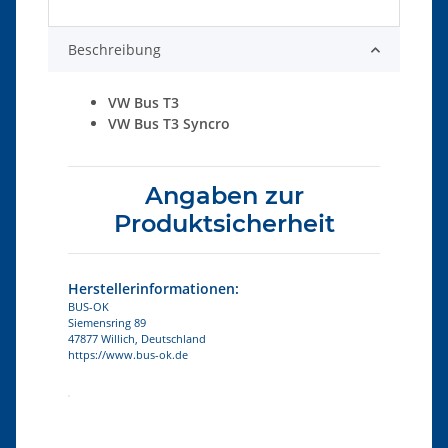
Beschreibung
VW Bus T3
VW Bus T3 Syncro
Angaben zur
Produktsicherheit
Herstellerinformationen:
BUS-OK
Siemensring 89
47877 Willich, Deutschland
https://www.bus-ok.de
Produkteigenschaft
Wert