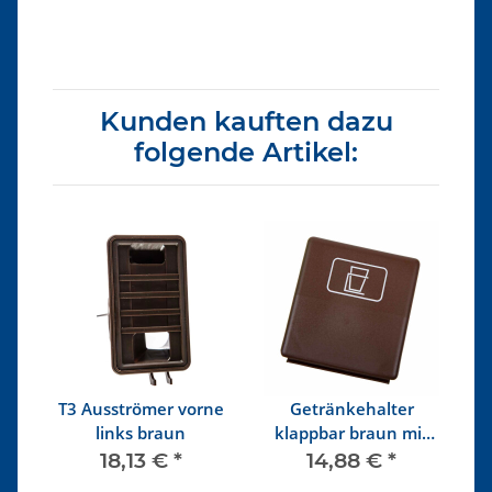
Kunden kauften dazu
folgende Artikel:
T3 Ausströmer vorne
Getränkehalter
T
en
links braun
klappbar braun mit
,
Aufdruck
Z
18,13 €
*
14,88 €
*