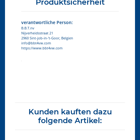
Produktsicherheit
verantwortliche Person:
B.B.T.nv
Nijverheidsstraat 21
2960 Sint-job-in-'t-Goor, Belgien
info@bbt4vw.com
https://www.bbt4vw.com
Produkteigenschaft
Wert
Kunden kauften dazu
folgende Artikel: