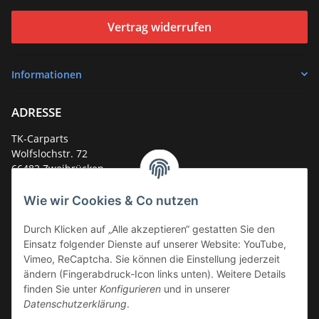
Vertrag widerrufen
Informationen
ADRESSE
TK-Carparts
Wolfslochstr. 72
66482 Zweibrücken
Deutschland
Wie wir Cookies & Co nutzen
Service-Hotline +49 (0)6332 - 48 58 48
E-Mail:
mail@tk-carparts.de
Durch Klicken auf „Alle akzeptieren“ gestatten Sie den
Einsatz folgender Dienste auf unserer Website: YouTube,
Montag-Donnerstag von 13 bis 16 Uhr
Vimeo, ReCaptcha. Sie können die Einstellung jederzeit
ändern (Fingerabdruck-Icon links unten). Weitere Details
finden Sie unter
Konfigurieren
und in unserer
Datenschutzerklärung
.