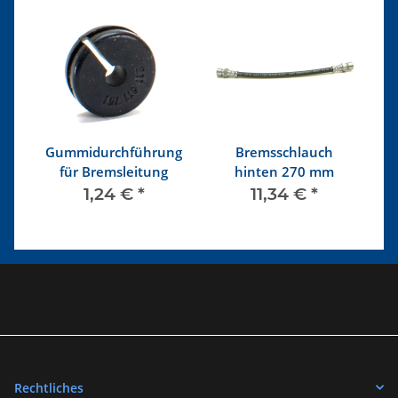
ne
Gummidurchführung
Bremsschlauch
für Bremsleitung
hinten 270 mm
N
1,24 €
*
11,34 €
*
Rechtliches