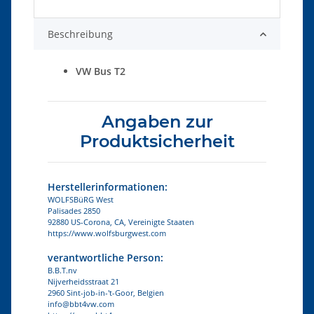
Beschreibung
VW Bus T2
Angaben zur
Produktsicherheit
Herstellerinformationen:
WOLFSBüRG West
Palisades 2850
92880 US-Corona, CA, Vereinigte Staaten
https://www.wolfsburgwest.com
verantwortliche Person:
B.B.T.nv
Nijverheidsstraat 21
2960 Sint-job-in-'t-Goor, Belgien
info@bbt4vw.com