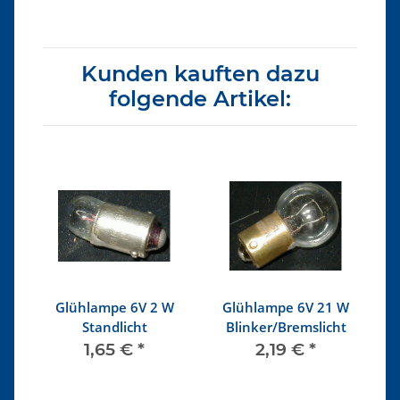
Kunden kauften dazu
folgende Artikel:
W
Glühlampe 6V 2 W
Glühlampe 6V 21 W
g
Standlicht
Blinker/Bremslicht
K
1,65 €
*
2,19 €
*