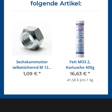
folgende Artikel:
Sechskantmutter
Fett MOS 2,
D
selbstsichernd M 12 x
Kartusche 400g
S
1,5
1,09 €
*
16,63 €
*
41,58 € pro 1 kg