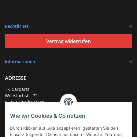
Rechtliches
Vertrag widerrufen
Informationen
ADRESSE
TK-Carparts
Wolfslochstr. 72
66482 Zweibrücken
Deutschland
Wie wir Cookies & Co nutzen
Service-Hotline +49 (0)6332 - 48 58 48
E-Mail:
mail@tk-carparts.de
Durch Klicken auf „Alle akzeptieren“ gestatten Sie den
Einsatz folgender Dienste auf unserer Website: YouTube,