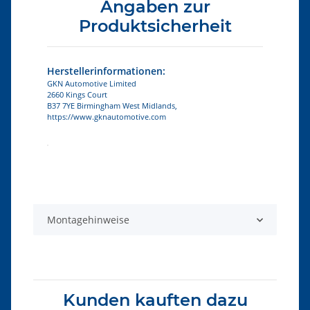
Angaben zur
Produktsicherheit
Herstellerinformationen:
GKN Automotive Limited
2660 Kings Court
B37 7YE Birmingham West Midlands,
https://www.gknautomotive.com
Produkteigenschaft
Wert
Montagehinweise
Kunden kauften dazu