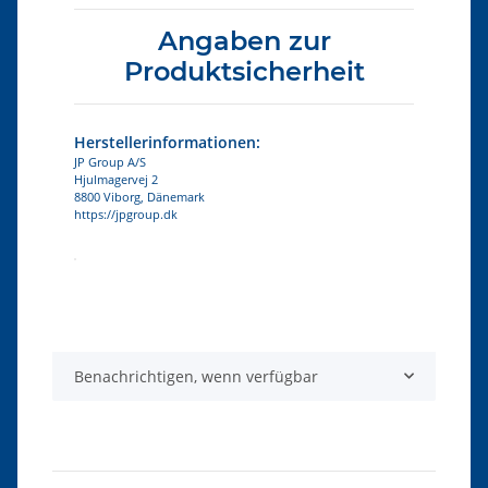
Angaben zur
Produktsicherheit
Herstellerinformationen:
JP Group A/S
Hjulmagervej 2
8800 Viborg, Dänemark
https://jpgroup.dk
Produkteigenschaft
Wert
Benachrichtigen, wenn verfügbar