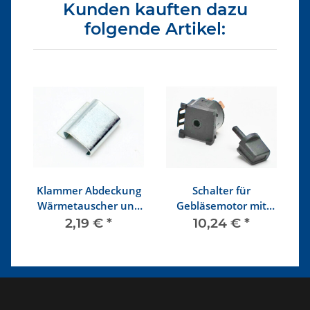
Kunden kauften dazu
folgende Artikel:
Klammer Abdeckung
Schalter für
Wärmetauscher und
Gebläsemotor mit
Heizungskasten
Knopf
2,19 €
*
10,24 €
*
vorne