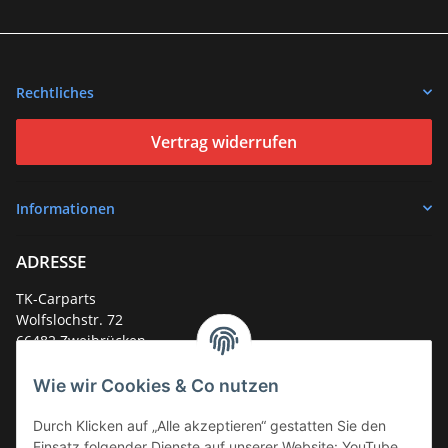
Rechtliches
Vertrag widerrufen
Informationen
ADRESSE
TK-Carparts
Wolfslochstr. 72
66482 Zweibrücken
Deutschland
Wie wir Cookies & Co nutzen
Service-Hotline +49 (0)6332 - 48 58 48
E-Mail:
mail@tk-carparts.de
Durch Klicken auf „Alle akzeptieren“ gestatten Sie den
Einsatz folgender Dienste auf unserer Website: YouTube,