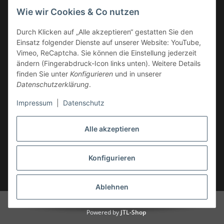
Wie wir Cookies & Co nutzen
Service-Hotline +49 (0)6332 - 48 58 48
E-Mail:
mail@tk-carparts.de
Durch Klicken auf „Alle akzeptieren“ gestatten Sie den
Einsatz folgender Dienste auf unserer Website: YouTube,
Montag-Donnerstag von 13 bis 16 Uhr
Vimeo, ReCaptcha. Sie können die Einstellung jederzeit
ändern (Fingerabdruck-Icon links unten). Weitere Details
finden Sie unter
Konfigurieren
und in unserer
Datenschutzerklärung
.
Impressum
|
Datenschutz
Alle akzeptieren
Konfigurieren
* Alle Preise inkl. gesetzlicher USt., zzgl.
Versand
Ablehnen
© TK-Carparts Thomas Koch
Powered by
JTL-Shop