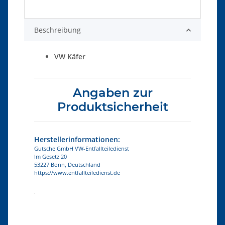
Beschreibung
VW Käfer
Angaben zur
Produktsicherheit
Herstellerinformationen:
Gutsche GmbH VW-Entfallteiledienst
Im Gesetz 20
53227 Bonn, Deutschland
https://www.entfallteiledienst.de
Produkteigenschaft
Wert