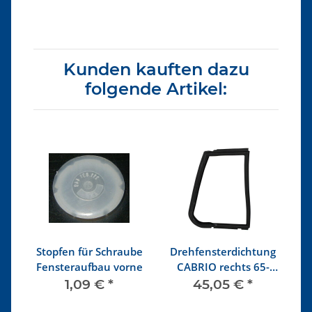
Kunden kauften dazu
folgende Artikel:
r
Stopfen für Schraube
Drehfensterdichtung
Fensteraufbau vorne
CABRIO rechts 65-
Fe
7/72
h
1,09 €
*
45,05 €
*