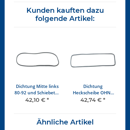
Kunden kauften dazu
folgende Artikel:
Dichtung Mitte links
Dichtung
D
S
80-92 und Schiebetür
Heckscheibe OHNE
bis 84 OHNE Nut
Nut
42,10 €
*
42,74 €
*
Ähnliche Artikel