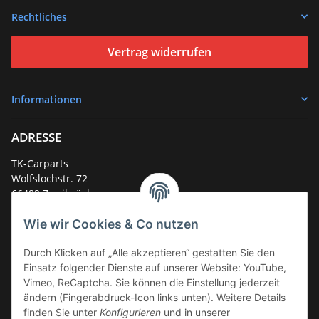
Rechtliches
Vertrag widerrufen
Informationen
ADRESSE
TK-Carparts
Wolfslochstr. 72
66482 Zweibrücken
Deutschland
Wie wir Cookies & Co nutzen
Service-Hotline +49 (0)6332 - 48 58 48
E-Mail:
mail@tk-carparts.de
Durch Klicken auf „Alle akzeptieren“ gestatten Sie den
Einsatz folgender Dienste auf unserer Website: YouTube,
Montag-Donnerstag von 13 bis 16 Uhr
Vimeo, ReCaptcha. Sie können die Einstellung jederzeit
ändern (Fingerabdruck-Icon links unten). Weitere Details
finden Sie unter
Konfigurieren
und in unserer