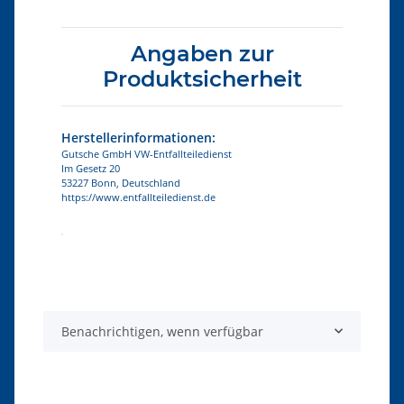
Angaben zur
Produktsicherheit
Herstellerinformationen:
Gutsche GmbH VW-Entfallteiledienst
Im Gesetz 20
53227 Bonn, Deutschland
https://www.entfallteiledienst.de
Produkteigenschaft
Wert
Benachrichtigen, wenn verfügbar