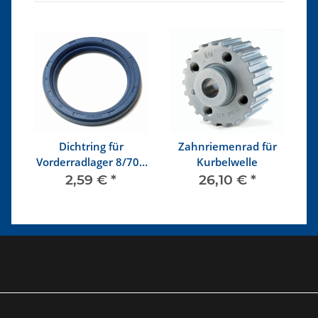
r
Dichtring für
Zahnriemenrad für
Vorderradlager 8/70 -
Kurbelwelle
W
7/79
2,59 €
*
26,10 €
*