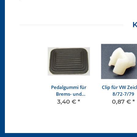
Produkteigenschaft
Wert
K
Pedalgummi für
Clip für VW Zei
Brems- und
8/72-7/79
Kupplungspedal
3,40 €
*
0,87 €
*