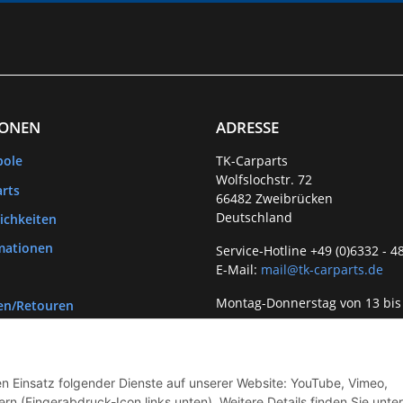
IONEN
ADRESSE
bole
TK-Carparts
Wolfslochstr. 72
rts
66482 Zweibrücken
Deutschland
ichkeiten
mationen
Service-Hotline +49 (0)6332 - 4
E-Mail:
mail@tk-carparts.de
Montag-Donnerstag von 13 bis
en/Retouren
den Einsatz folgender Dienste auf unserer Website: YouTube, Vimeo,
rn (Fingerabdruck-Icon links unten). Weitere Details finden Sie unter