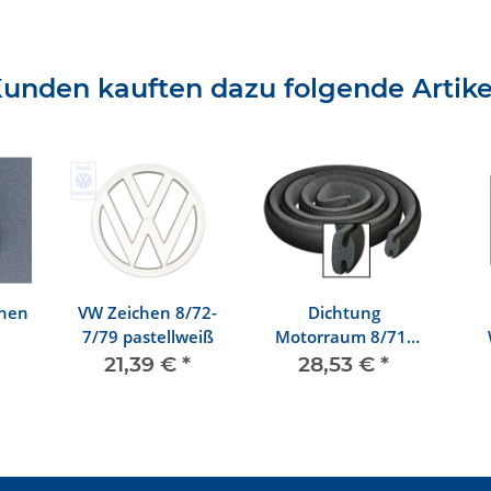
unden kauften dazu folgende Artike
chen
VW Zeichen 8/72-
Dichtung
7/79 pastellweiß
Motorraum 8/71-
7/79
21,39 €
*
28,53 €
*