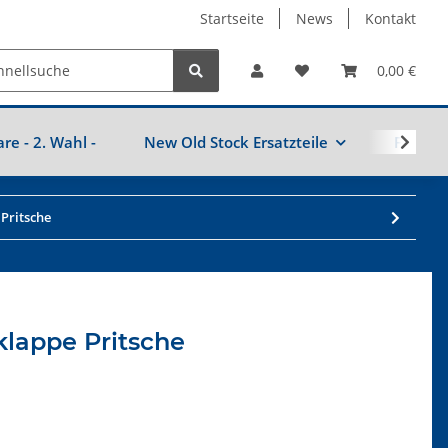
Startseite
News
Kontakt
0,00 €
are - 2. Wahl -
New Old Stock Ersatzteile
Fahrzeu
Pritsche
klappe Pritsche