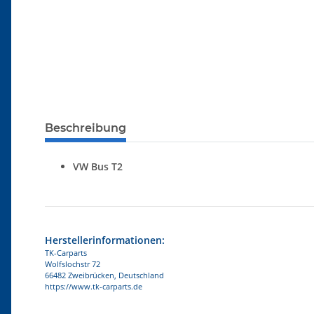
Beschreibung
VW Bus T2
Herstellerinformationen:
TK-Carparts
Wolfslochstr 72
66482 Zweibrücken, Deutschland
https://www.tk-carparts.de