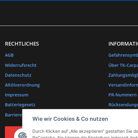
RECHTLICHES
INFORMAT
AGB
Gefahrensym
Widerrufsrecht
Über TK-Carpa
Datenschutz
Zahlungsmögl
Altölverordnung
Versandinfor
Impressum
PR-Nummern
Batteriegesetz
Rücksendung
Barrierefreiheitserklärung
Wie wir Cookies & Co nutzen
Durch Klicken auf „Alle akzeptieren“ gestatten Sie 
Vertrag widerrufen
ReCaptcha. Sie können die Einstellung jederzeit ände