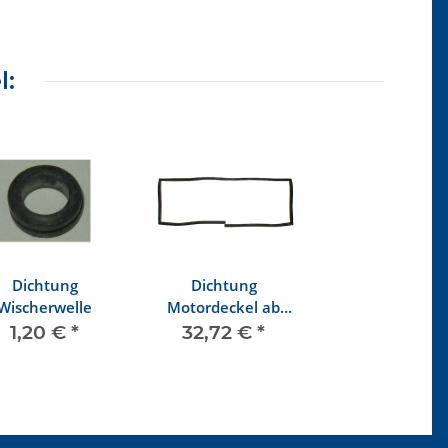
l:
Dichtung
Dichtung
Wischerwelle
Motordeckel ab
7/71
1,20 €
*
32,72 €
*