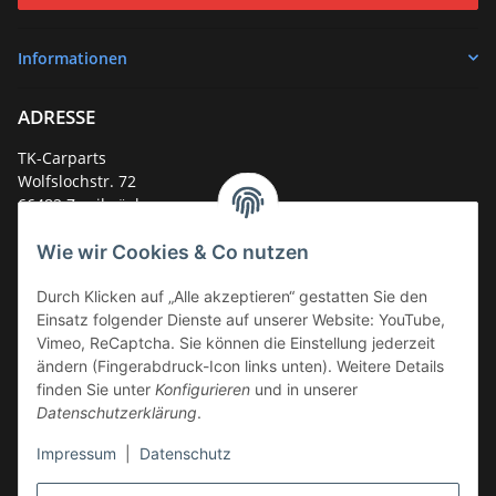
Informationen
ADRESSE
TK-Carparts
Wolfslochstr. 72
66482 Zweibrücken
Deutschland
Wie wir Cookies & Co nutzen
Service-Hotline +49 (0)6332 - 48 58 48
E-Mail:
mail@tk-carparts.de
Durch Klicken auf „Alle akzeptieren“ gestatten Sie den
Einsatz folgender Dienste auf unserer Website: YouTube,
Montag-Donnerstag von 13 bis 16 Uhr
Vimeo, ReCaptcha. Sie können die Einstellung jederzeit
ändern (Fingerabdruck-Icon links unten). Weitere Details
finden Sie unter
Konfigurieren
und in unserer
Datenschutzerklärung
.
Impressum
|
Datenschutz