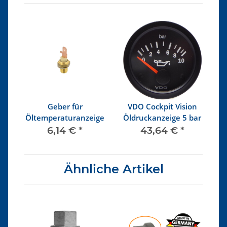
n
Geber für
VDO Cockpit Vision
A
ge
Öltemperaturanzeige
Öldruckanzeige 5 bar
6,14 €
*
43,64 €
*
Ähnliche Artikel