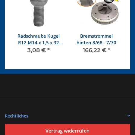
Radschraube Kugel
Bremstrommel
R12 M14 x 1,5 x 32
hinten 8/68 - 7/70
E
mm
3,08 €
*
166,22 €
*
Rechtliches
Vertrag widerrufen