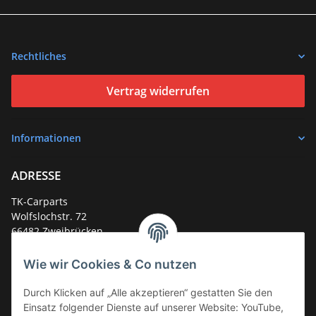
Rechtliches
Vertrag widerrufen
Informationen
ADRESSE
TK-Carparts
Wolfslochstr. 72
66482 Zweibrücken
Deutschland
Wie wir Cookies & Co nutzen
Service-Hotline +49 (0)6332 - 48 58 48
E-Mail:
mail@tk-carparts.de
Durch Klicken auf „Alle akzeptieren“ gestatten Sie den
Einsatz folgender Dienste auf unserer Website: YouTube,
Montag-Donnerstag von 13 bis 16 Uhr