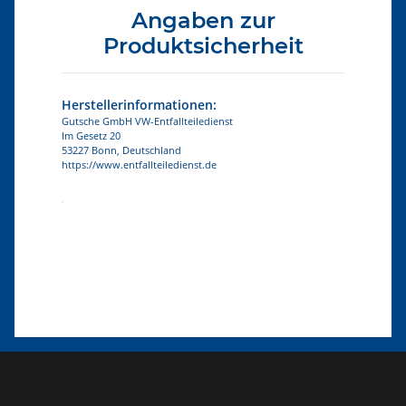
Angaben zur
Produktsicherheit
Herstellerinformationen:
Gutsche GmbH VW-Entfallteiledienst
Im Gesetz 20
53227 Bonn, Deutschland
https://www.entfallteiledienst.de
Produkteigenschaft
Wert