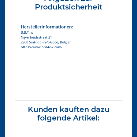
Produktsicherheit
Herstellerinformationen:
B.B.T.nv
Nijverheidsstraat 21
2960 Sint-job-in-'t-Goor, Belgien
https://www.bbt4vw.com/
Produkteigenschaft
Wert
Kunden kauften dazu
folgende Artikel: