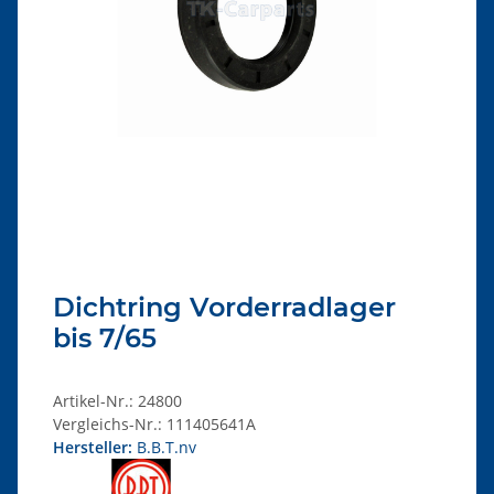
Dichtring Vorderradlager
bis 7/65
Artikel-Nr.:
24800
Vergleichs-Nr.:
111405641A
Hersteller:
B.B.T.nv