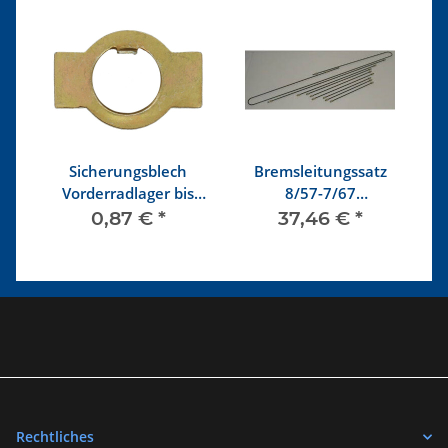
n,
Sicherungsblech
Bremsleitungssatz
Vorderradlager bis
8/57-7/67
7/65
Einkreisbremse
0,87 €
*
37,46 €
*
Rechtliches