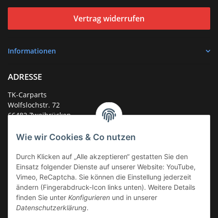
Vertrag widerrufen
Informationen
ADRESSE
TK-Carparts
Wolfslochstr. 72
66482 Zweibrücken
Deutschland
Wie wir Cookies & Co nutzen
Service-Hotline +49 (0)6332 - 48 58 48
E-Mail:
mail@tk-carparts.de
Durch Klicken auf „Alle akzeptieren“ gestatten Sie den
Einsatz folgender Dienste auf unserer Website: YouTube,
Montag-Donnerstag von 13 bis 16 Uhr
Vimeo, ReCaptcha. Sie können die Einstellung jederzeit
ändern (Fingerabdruck-Icon links unten). Weitere Details
finden Sie unter
Konfigurieren
und in unserer
Datenschutzerklärung
.