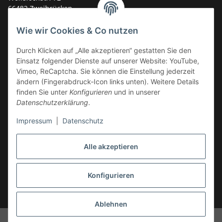
66482 Zweibrücken
Deutschland
Wie wir Cookies & Co nutzen
Service-Hotline +49 (0)6332 - 48 58 48
E-Mail:
mail@tk-carparts.de
Durch Klicken auf „Alle akzeptieren“ gestatten Sie den
Einsatz folgender Dienste auf unserer Website: YouTube,
Montag-Donnerstag von 13 bis 16 Uhr
Vimeo, ReCaptcha. Sie können die Einstellung jederzeit
ändern (Fingerabdruck-Icon links unten). Weitere Details
finden Sie unter
Konfigurieren
und in unserer
Datenschutzerklärung
.
Impressum
|
Datenschutz
Alle akzeptieren
Konfigurieren
* Alle Preise inkl. gesetzlicher USt., zzgl.
Versand
Ablehnen
© TK-Carparts Thomas Koch