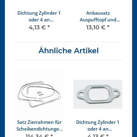
pf,
Dichtung Zylinder 1
Anbausatz
oder 4 an
Auspufftopf und
Wärmetauscher
Endrohr 1700-2000
s
4,13 €
*
13,10 €
*
ccm
Ähnliche Artikel
Satz Zierrahmen für
Dichtung Zylinder 1
uf
Scheibendichtungen
oder 4 an
V,
Alu 3/53 - 7/57,
Wärmetauscher
M
114,34 €
*
4,13 €
*