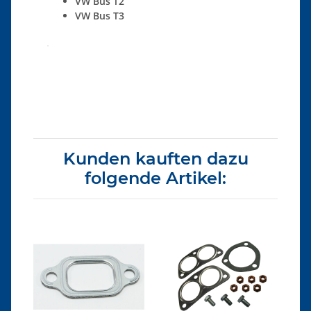
VW Bus T2
VW Bus T3
Produkteigenschaft
Wert
Kunden kauften dazu
folgende Artikel: