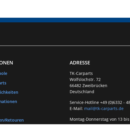
IONEN
ADRESSE
bole
TK-Carparts
Wolfslochstr. 72
rts
66482 Zweibrücken
Deutschland
ichkeiten
mationen
Service-Hotline +49 (0)6332 - 4
E-Mail:
mail@tk-carparts.de
Montag-Donnerstag von 13 bis
en/Retouren