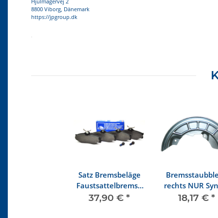
Hjulmagervej 2
8800 Viborg, Dänemark
https://jpgroup.dk
Produkteigenschaft
Wert
K
Satz Bremsbeläge
Bremsstaubbl
Faustsattelbremse
rechts NUR Syn
ab 7/86
37,90 €
*
18,17 €
*