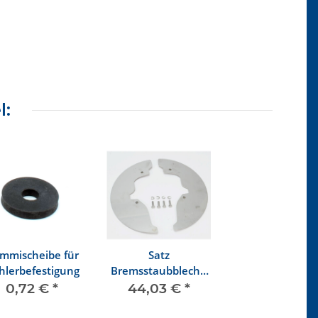
l:
mmischeibe für
Satz
hlerbefestigung
Bremsstaubbleche
Edelstahl SYNCRO
0,72 €
*
44,03 €
*