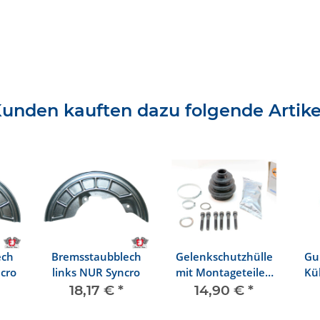
unden kauften dazu folgende Artike
ech
Bremsstaubblech
Gelenkschutzhülle
Gu
cro
links NUR Syncro
mit Montageteilen
Kü
vorne innen
18,17 €
*
14,90 €
*