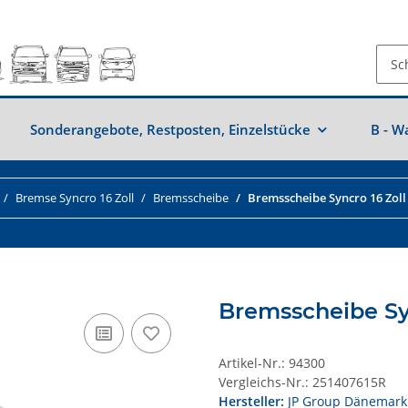
Sonderangebote, Restposten, Einzelstücke
B - W
Bremse Syncro 16 Zoll
Bremsscheibe
Bremsscheibe Syncro 16 Zoll
Bremsscheibe Syn
Artikel-Nr.:
94300
Vergleichs-Nr.:
251407615R
Hersteller:
JP Group Dänemark