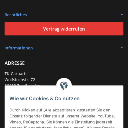
Rechtliches
Vertrag widerrufen
Informationen
ADRESSE
TK-Carparts
Wolfslochstr. 72
66482 Zweibrücken
Deutschland
Wie wir Cookies & Co nutzen
Service-Hotline +49 (0)6332 - 48 58 48
E-Mail:
mail@tk-carparts.de
Durch Klicken auf „Alle akzeptieren“ gestatten Sie den
Einsatz folgender Dienste auf unserer Website: YouTube,
Montag-Donnerstag von 13 bis 16 Uhr
Vimeo, ReCaptcha. Sie können die Einstellung jederzeit
ändern (Fingerabdruck-Icon links unten). Weitere Details