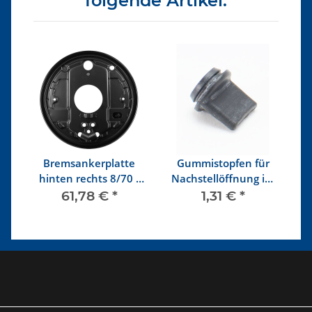
folgende Artikel:
Bremsankerplatte
Gummistopfen für
e
hinten rechts 8/70 -
Nachstellöffnung im
B
7/79
Bremsträgerblech
61,78 €
*
1,31 €
*