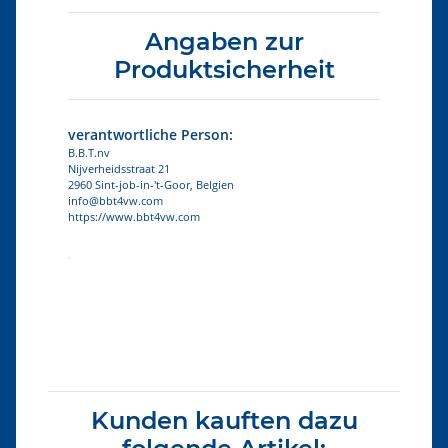
Angaben zur
Produktsicherheit
verantwortliche Person:
B.B.T.nv
Nijverheidsstraat 21
2960 Sint-job-in-'t-Goor, Belgien
info@bbt4vw.com
https://www.bbt4vw.com
Produkteigenschaft
Wert
Kunden kauften dazu