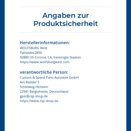
Angaben zur
Produktsicherheit
Herstellerinformationen:
WOLFSBüRG West
Palisades 2850
92880 US-Corona, CA, Vereinigte Staaten
https://www.wolfsburgwest.com
verantwortliche Person:
Custom & Speed Parts Autoteile GmbH
Am Redder 3
Schleswig-Holstein
22941 Bargteheide, Deutschland
gpsr@csp-shop.de
https://www.csp-shop.de
Produkteigenschaft
Wert