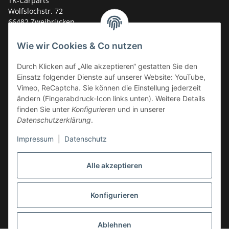
TK-Carparts
Wolfslochstr. 72
66482 Zweibrücken
Deutschland
Wie wir Cookies & Co nutzen
Service-Hotline +49 (0)6332 - 48 58 48
E-Mail:
mail@tk-carparts.de
Durch Klicken auf „Alle akzeptieren“ gestatten Sie den
Einsatz folgender Dienste auf unserer Website: YouTube,
Montag-Donnerstag von 13 bis 16 Uhr
Vimeo, ReCaptcha. Sie können die Einstellung jederzeit
ändern (Fingerabdruck-Icon links unten). Weitere Details
finden Sie unter
Konfigurieren
und in unserer
Datenschutzerklärung
.
Impressum
|
Datenschutz
Alle akzeptieren
Konfigurieren
* Alle Preise inkl. gesetzlicher USt., zzgl.
Versand
Ablehnen