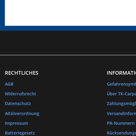
konvex )
Cabrio
RECHTLICHES
INFORMAT
AGB
Gefahrensym
Widerrufsrecht
Über TK-Carpa
Datenschutz
Zahlungsmögl
Altölverordnung
Versandinfor
Impressum
PR-Nummern
Batteriegesetz
Rücksendung