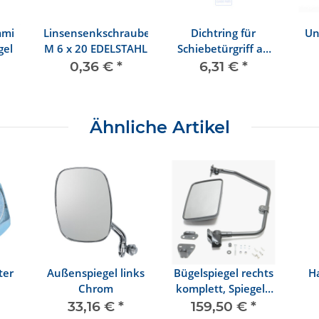
mmi
Linsensenkschraube
Dichtring für
Un
gel
M 6 x 20 EDELSTAHL
Schiebetürgriff ab
8/84
0,36 €
*
6,31 €
*
Ähnliche Artikel
ter
Außenspiegel links
Bügelspiegel rechts
Ha
Chrom
komplett, Spiegel (
l
konvex )
33,16 €
*
159,50 €
*