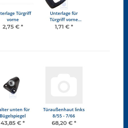
terlage Türgriff
Unterlage für
vorne
Türgriff vorne
hinten
2,75 €
*
1,71 €
*
lter unten für
Türaußenhaut links
Bügelspiegel
8/55 - 7/66
43,85 €
*
68,20 €
*