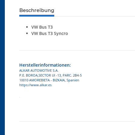
Beschreibung
VW Bus T3
VW Bus T3 Syncro
Herstellerinformationen:
ALKAR AUTOMOTIVE S.A.
P.E. BOROA,SECTOR UI -13, PARC. 2B4-5
10010 AMOREBIETA - BIZKAIA, Spanien
https://www.alkar.es
Produkteigenschaft
Wert