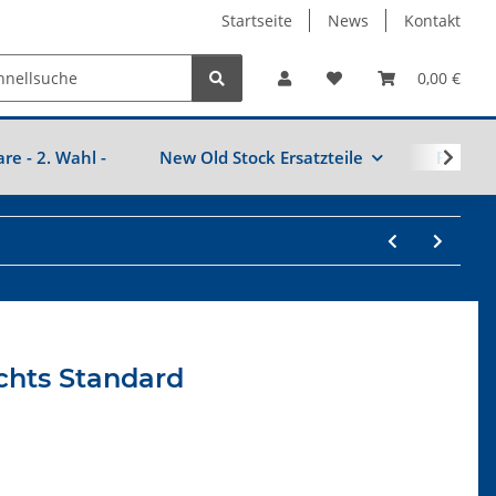
Startseite
News
Kontakt
0,00 €
are - 2. Wahl -
New Old Stock Ersatzteile
Fahrzeu
chts Standard