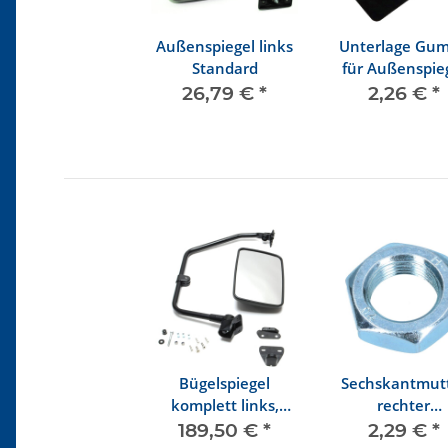
Außenspiegel links
Unterlage Gu
Standard
für Außenspie
26,79 €
*
2,26 €
*
Bügelspiegel
Sechskantmut
komplett links,
rechter
Spiegel beheizbar (
Außenspiege
189,50 €
*
2,29 €
*