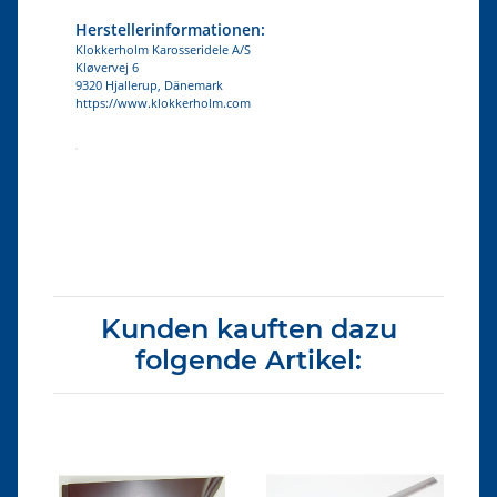
Herstellerinformationen:
Klokkerholm Karosseridele A/S
Kløvervej 6
9320 Hjallerup, Dänemark
https://www.klokkerholm.com
Produkteigenschaft
Wert
Kunden kauften dazu
folgende Artikel: