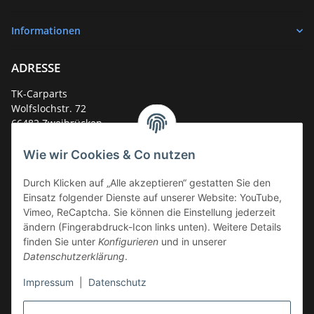
Informationen
ADRESSE
TK-Carparts
Wolfslochstr. 72
66482 Zweibrücken
Deutschland
Wie wir Cookies & Co nutzen
Service-Hotline +49 (0)6332 - 48 58 48
E-Mail:
mail@tk-carparts.de
Durch Klicken auf „Alle akzeptieren“ gestatten Sie den
Einsatz folgender Dienste auf unserer Website: YouTube,
Montag-Donnerstag von 13 bis 16 Uhr
Vimeo, ReCaptcha. Sie können die Einstellung jederzeit
ändern (Fingerabdruck-Icon links unten). Weitere Details
finden Sie unter
Konfigurieren
und in unserer
Datenschutzerklärung
.
Impressum
|
Datenschutz