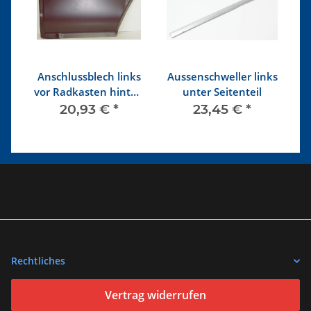
Anschlussblech links
Aussenschweller links
An
b
vor Radkasten hinten
unter Seitenteil
8/71-7/79
20,93 €
*
23,45 €
*
Rechtliches
Vertrag widerrufen