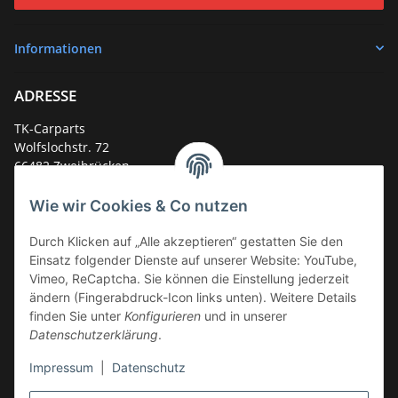
Informationen
ADRESSE
TK-Carparts
Wolfslochstr. 72
66482 Zweibrücken
Deutschland
Wie wir Cookies & Co nutzen
Service-Hotline +49 (0)6332 - 48 58 48
E-Mail:
mail@tk-carparts.de
Durch Klicken auf „Alle akzeptieren“ gestatten Sie den
Einsatz folgender Dienste auf unserer Website: YouTube,
Montag-Donnerstag von 13 bis 16 Uhr
Vimeo, ReCaptcha. Sie können die Einstellung jederzeit
ändern (Fingerabdruck-Icon links unten). Weitere Details
finden Sie unter
Konfigurieren
und in unserer
Datenschutzerklärung
.
Impressum
|
Datenschutz