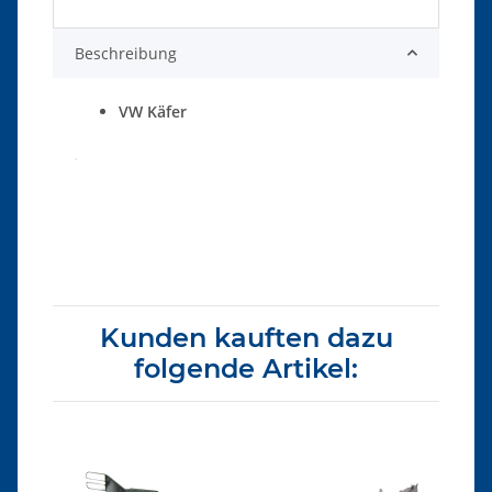
Beschreibung
VW Käfer
Produkteigenschaft
Wert
Kunden kauften dazu
folgende Artikel: