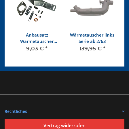
im
Anbausatz
Wärmetauscher links
Wärmetauscher
Serie ab 2/63
A
rechts ab 2/63
25
9,03 €
*
139,95 €
*
Rechtliches
Vertrag widerrufen