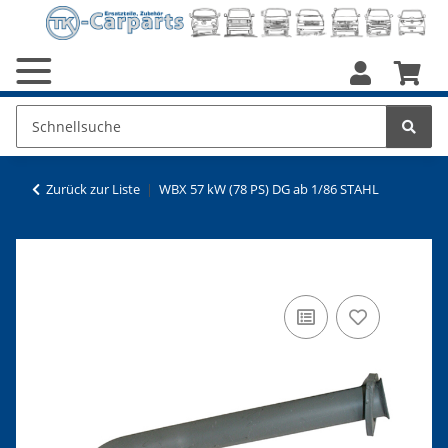
Zurück zur Liste
WBX 57 kW (78 PS) DG ab 1/86 STAHL