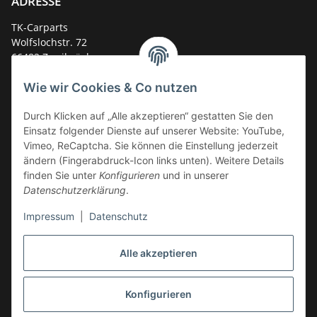
ADRESSE
TK-Carparts
Wolfslochstr. 72
66482 Zweibrücken
Deutschland
Wie wir Cookies & Co nutzen
Service-Hotline +49 (0)6332 - 48 58 48
E-Mail:
mail@tk-carparts.de
Durch Klicken auf „Alle akzeptieren“ gestatten Sie den
Einsatz folgender Dienste auf unserer Website: YouTube,
Montag-Donnerstag von 13 bis 16 Uhr
Vimeo, ReCaptcha. Sie können die Einstellung jederzeit
ändern (Fingerabdruck-Icon links unten). Weitere Details
finden Sie unter
Konfigurieren
und in unserer
Datenschutzerklärung
.
Impressum
|
Datenschutz
Alle akzeptieren
Konfigurieren