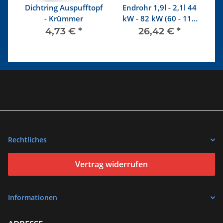
Dichtring Auspufftopf
Endrohr 1,9l - 2,1l 44
A
-
- Krümmer
kW - 82 kW (60 - 112
-
S)
PS)
4,73 €
*
26,42 €
*
Rechtliches
Vertrag widerrufen
Informationen