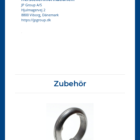
JP Group A/S
Hjulmagervej 2
8800 Viborg, Dänemark
https://jpgroup.dk
Produkteigenschaft
Wert
Zubehör