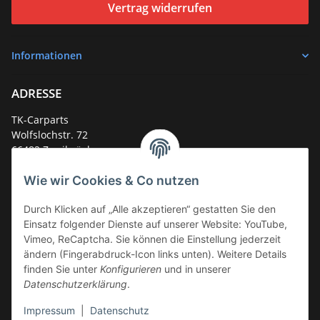
Vertrag widerrufen
Informationen
ADRESSE
TK-Carparts
Wolfslochstr. 72
66482 Zweibrücken
Deutschland
Wie wir Cookies & Co nutzen
Service-Hotline +49 (0)6332 - 48 58 48
E-Mail:
mail@tk-carparts.de
Durch Klicken auf „Alle akzeptieren“ gestatten Sie den
Einsatz folgender Dienste auf unserer Website: YouTube,
Montag-Donnerstag von 13 bis 16 Uhr
Vimeo, ReCaptcha. Sie können die Einstellung jederzeit
ändern (Fingerabdruck-Icon links unten). Weitere Details
finden Sie unter
Konfigurieren
und in unserer
Datenschutzerklärung
.
Impressum
|
Datenschutz