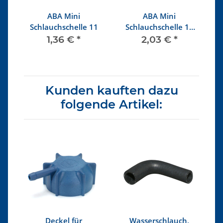
ABA Mini
ABA Mini
Schlauchschelle 11
Schlauchschelle 11
Edelstahl
1,36 €
*
2,03 €
*
Kunden kauften dazu
folgende Artikel:
Deckel für
Wasserschlauch,
N