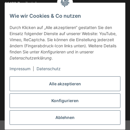
66482 Zweibrücken
Deutschland
Wie wir Cookies & Co nutzen
Service-Hotline +49 (0)6332 - 48 58 48
E-Mail:
mail@tk-carparts.de
Durch Klicken auf „Alle akzeptieren“ gestatten Sie den
Einsatz folgender Dienste auf unserer Website: YouTube,
Montag-Donnerstag von 13 bis 16 Uhr
Vimeo, ReCaptcha. Sie können die Einstellung jederzeit
ändern (Fingerabdruck-Icon links unten). Weitere Details
finden Sie unter
Konfigurieren
und in unserer
Datenschutzerklärung
.
Impressum
|
Datenschutz
Alle akzeptieren
Konfigurieren
* Alle Preise inkl. gesetzlicher USt., zzgl.
Versand
Ablehnen
© TK-Carparts Thomas Koch