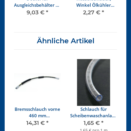
 -
Ausgleichsbehälter ab
Winkel Ölkühler
2/84
Wasserpumpe
9,03 €
*
2,27 €
*
Ähnliche Artikel
ch
Bremsschlauch vorne
Schlauch für
460 mm
Scheibenwaschanlage
B
n
Faustsattelbremse ab
4 x 1
14,31 €
*
1,65 €
*
6/86
1,65 € pro 1 m