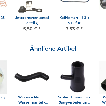
 25
Unterbrecherkontakt
Keilriemen 11,3 x
2 teilig
912 für
Drehstromlichtmaschine
5,50 €
*
7,53 €
*
Ähnliche Artikel
olig
Wasserschlauch
Schlauch zwischen
W
Wassermantel -
Saugverteiler und
Wa