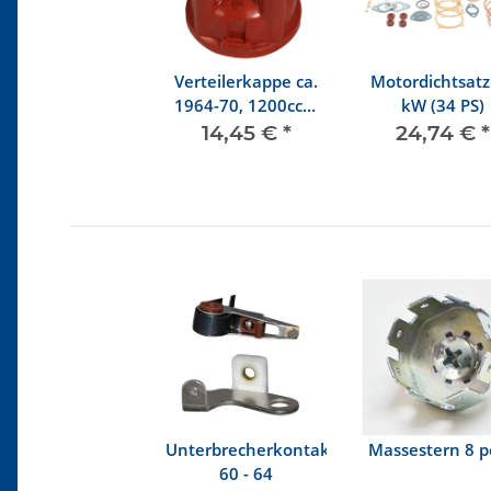
Verteilerkappe ca.
Motordichtsatz
1964-70, 1200ccm
kW (34 PS)
bis 7/74
14,45 €
*
24,74 €
*
Unterbrecherkontakt
Massestern 8 p
60 - 64