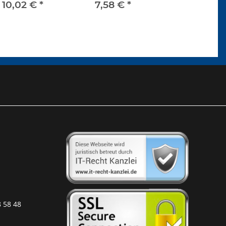
serrohr Vorlauf
DH, GW, DJ, MV, SS
10,02 €
*
7,58 €
*
8 58 48