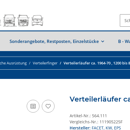
Sonderangebote, Restposten, Einzelstücke
B - W
sche Ausrüstung
Verteilerfinger
Verteilerläufer ca. 1964-70 , 1200 bis 
Verteilerläufer c
Artikel-Nr.:
564.111
Vergleichs-Nr.:
111905225F
Hersteller:
FACET, KW, EPS