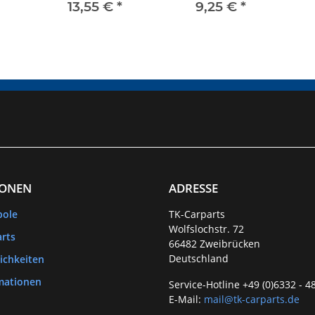
Wasserverteiler
Steuerventil
Was
13,55 €
*
9,25 €
*
IONEN
ADRESSE
bole
TK-Carparts
Wolfslochstr. 72
rts
66482 Zweibrücken
Deutschland
ichkeiten
mationen
Service-Hotline +49 (0)6332 - 4
E-Mail:
mail@tk-carparts.de