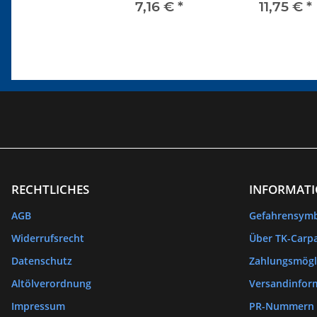
7,16 €
*
11,75 €
*
RECHTLICHES
INFORMAT
AGB
Gefahrensym
Widerrufsrecht
Über TK-Carpa
Datenschutz
Zahlungsmögl
Altölverordnung
Versandinfor
Impressum
PR-Nummern