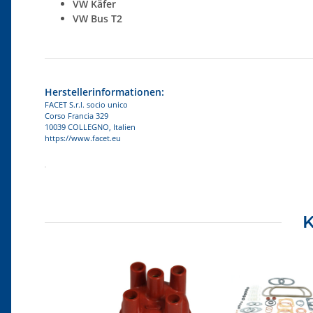
VW Käfer
VW Bus T2
Herstellerinformationen:
FACET S.r.l. socio unico
Corso Francia 329
10039 COLLEGNO, Italien
https://www.facet.eu
Produkteigenschaft
Wert
K