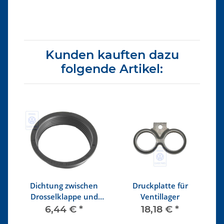
Kunden kauften dazu
folgende Artikel:
7,3
Dichtung zwischen
Druckplatte für
N
Drosselklappe und
Ventillager
Ansaugverteiler
6,44 €
*
18,18 €
*