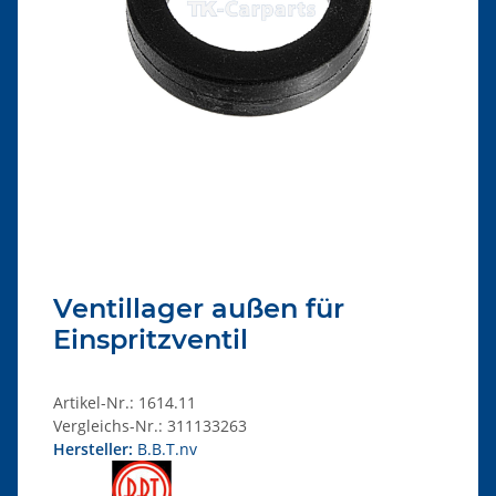
Ventillager außen für
Einspritzventil
Artikel-Nr.:
1614.11
Vergleichs-Nr.:
311133263
Hersteller:
B.B.T.nv