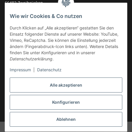
66482 Zweibrücken
Deutschland
Wie wir Cookies & Co nutzen
Service-Hotline +49 (0)6332 - 48 58 48
E-Mail:
mail@tk-carparts.de
Durch Klicken auf „Alle akzeptieren“ gestatten Sie den
Einsatz folgender Dienste auf unserer Website: YouTube,
Montag-Donnerstag von 13 bis 16 Uhr
Vimeo, ReCaptcha. Sie können die Einstellung jederzeit
ändern (Fingerabdruck-Icon links unten). Weitere Details
finden Sie unter
Konfigurieren
und in unserer
Datenschutzerklärung
.
Impressum
|
Datenschutz
Alle akzeptieren
Konfigurieren
* Alle Preise inkl. gesetzlicher USt., zzgl.
Versand
Ablehnen
© TK-Carparts Thomas Koch