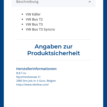
Beschreibung
VW Käfer
VW Bus T2
VW Bus T3
VW Bus T3 Syncro
Angaben zur
Produktsicherheit
Herstellerinformationen:
B.B.T.nv
Nijverheidsstraat 21
2960 Sint-job-in-'t-Goor, Belgien
https://www.bbt4vw.com/
Produkteigenschaft
Wert