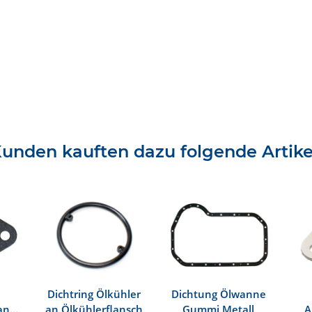
unden kauften dazu folgende Artike
Dichtring Ölkühler
Dichtung Ölwanne
an
an Ölkühlerflansch
Gummi Metall
A