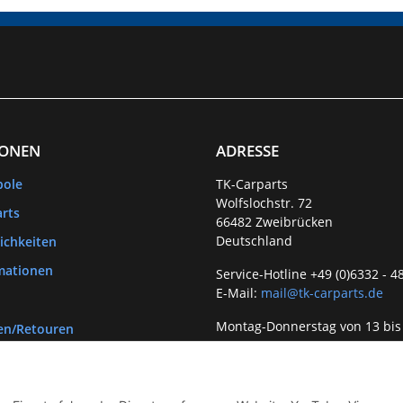
IONEN
ADRESSE
bole
TK-Carparts
Wolfslochstr. 72
rts
66482 Zweibrücken
Deutschland
ichkeiten
mationen
Service-Hotline +49 (0)6332 - 4
E-Mail:
mail@tk-carparts.de
Montag-Donnerstag von 13 bis
en/Retouren