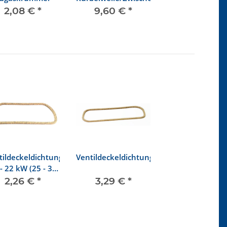
2,08 €
*
9,60 €
*
tildeckeldichtung,
Ventildeckeldichtung
- 22 kW (25 - 30
PS)
2,26 €
*
3,29 €
*