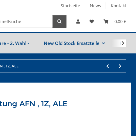
Startseite
News
Kontakt
0,00 €
are - 2. Wahl -
New Old Stock Ersatzteile
Fahrzeu
 , 1Z, ALE
tung AFN , 1Z, ALE