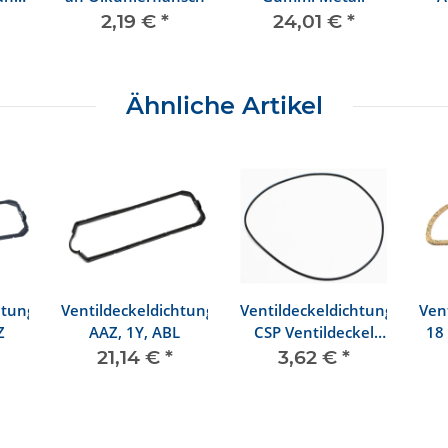
2,19 €
*
24,01 €
*
Ähnliche Artikel
htung
Ventildeckeldichtung
Ventildeckeldichtung
Ven
Z
AAZ, 1Y, ABL
CSP Ventildeckel
18 
Aluminium
21,14 €
*
3,62 €
*