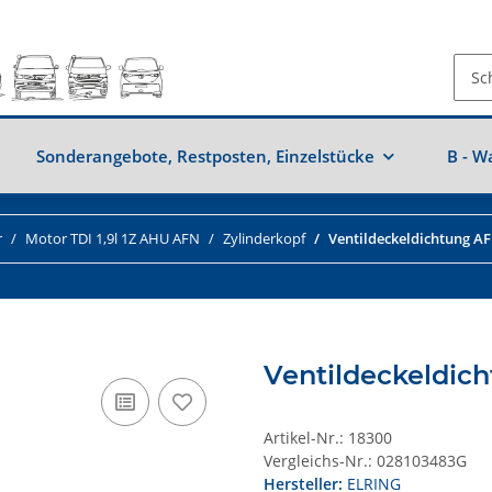
Sonderangebote, Restposten, Einzelstücke
B - W
r
Motor TDI 1,9l 1Z AHU AFN
Zylinderkopf
Ventildeckeldichtung AFN
Ventildeckeldich
Artikel-Nr.:
18300
Vergleichs-Nr.:
028103483G
Hersteller:
ELRING