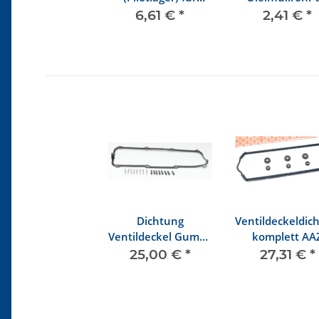
Kurbelwelle
Ölwanne
6,61 €
*
2,41 €
*
Dichtung
Ventildeckeldic
Ventildeckel Gummi
komplett AA
- Metall
25,00 €
*
27,31 €
*