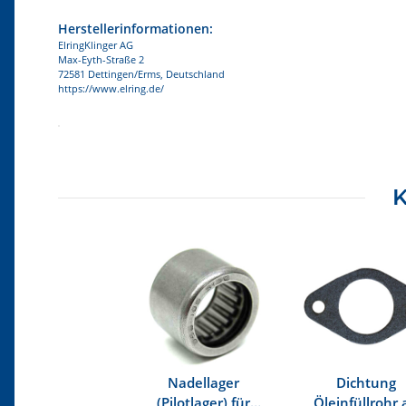
Herstellerinformationen:
ElringKlinger AG
Max-Eyth-Straße 2
72581 Dettingen/Erms, Deutschland
https://www.elring.de/
Produkteigenschaft
Wert
K
Nadellager
Dichtung
(Pilotlager) für
Öleinfüllrohr 