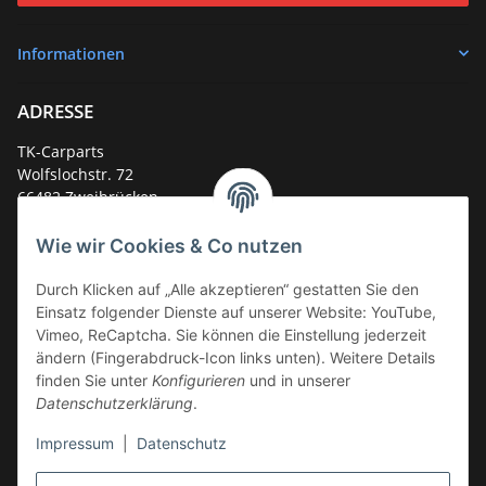
Informationen
ADRESSE
TK-Carparts
Wolfslochstr. 72
66482 Zweibrücken
Deutschland
Wie wir Cookies & Co nutzen
Service-Hotline +49 (0)6332 - 48 58 48
E-Mail:
mail@tk-carparts.de
Durch Klicken auf „Alle akzeptieren“ gestatten Sie den
Einsatz folgender Dienste auf unserer Website: YouTube,
Montag-Donnerstag von 13 bis 16 Uhr
Vimeo, ReCaptcha. Sie können die Einstellung jederzeit
ändern (Fingerabdruck-Icon links unten). Weitere Details
finden Sie unter
Konfigurieren
und in unserer
Datenschutzerklärung
.
Impressum
|
Datenschutz