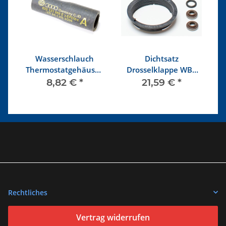
Wasserschlauch
Dichtsatz
Thermostatgehäuse -
Drosselklappe WBX
Wasserrohr
Einspritzer
8,82 €
*
21,59 €
*
Rechtliches
Vertrag widerrufen