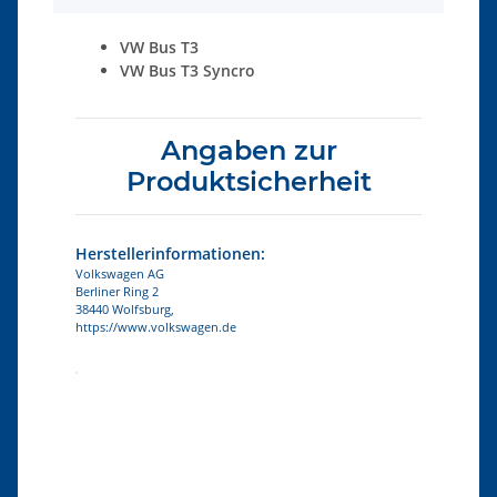
VW Bus T3
VW Bus T3 Syncro
Angaben zur
Produktsicherheit
Herstellerinformationen:
Volkswagen AG
Berliner Ring 2
38440 Wolfsburg,
https://www.volkswagen.de
Produkteigenschaft
Wert