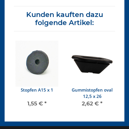
Kunden kauften dazu
folgende Artikel:
n
Stopfen A15 x 1
Gummistopfen oval
12,5 x 26
1,55 €
*
2,62 €
*